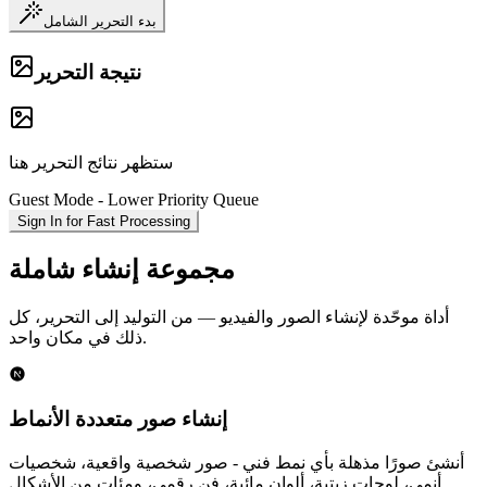
بدء التحرير الشامل
نتيجة التحرير
ستظهر نتائج التحرير هنا
Guest Mode - Lower Priority Queue
Sign In for Fast Processing
مجموعة إنشاء شاملة
أداة موحّدة لإنشاء الصور والفيديو — من التوليد إلى التحرير، كل
ذلك في مكان واحد.
إنشاء صور متعددة الأنماط
أنشئ صورًا مذهلة بأي نمط فني - صور شخصية واقعية، شخصيات
أنمي، لوحات زيتية، ألوان مائية، فن رقمي، ومئات من الأشكال