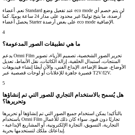
نعم. أعضاء Standard عند تفعيل وضع eco mode لن يتم خصم أي
أرصدة، ما يتيح توليدًا غير محدود على مدار 24 ساعة يوميًا. كما
يحصل أعضاء Starter على بعض أرصدة eco mode الإضافية.
4
ما هي تطبيقات الصور المدعومة؟
يدعم Omni Film تحرير الصور الشخصية، تصميم الأزياء، تصوير
المنتجات، استبدال الخلفية، إزالة الكائنات، نقل الأنماط، تعديل
الأوضاع، ضبط الإضاءة، الإبداع الفني، والآن أيضًا إنشاء فيديوهات
قصيرة جاهزة للإعلانات أو لوحات قصصية عبر T2V/I2V.
5
هل يُسمح بالاستخدام التجاري للصور التي تم إنشاؤها
وتحريرها؟
بالتأكيد! يمكن استخدام جميع الصور التي تم إنشاؤها أو تحريرها
باستخدام Omni Film تجاريًا دون قيود. سواء كان ذلك للأعمال
التجارية، التسويق، التجارة الإلكترونية، أو المشاريع الإبداعية -
إبداعاتك ملكك لتستخدمها بحرية.