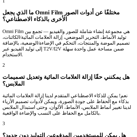
1
ما الذي يجعل Omni Film مختلفًا عن أدوات الصور
الأخرى بالذكاء الاصطناعي؟
Omni Film هي مجموعة إنشاء شاملة للصور والفيديو — تجمع بين
توليد الأنماط، التحرير الموضعي، إزالة العلامات المائية/الكائنات،
تصميم الموضة والمنتجات، التحكم في الإضاءة/الوضعية، بالإضافة
إلى توليد الفيديو عبر T2V/I2V ضمن مساحة عمل واحدة سهلة
الاستخدام.
2
هل يمكنني حقًا إزالة العلامات المائية وتعديل تصميمات
الملابس؟
نعم! يمكن للذكاء الاصطناعي المتقدم لدينا إزالة العلامات المائية
بذكاء مع الحفاظ على جودة الصورة، ويمكن لأدوات تصميم الأزياء
لدينا تغيير أنماط الملابس، الأنماط، الألوان، وحتى استبدال الملابس
بالكامل مع الحفاظ على النسب والإضاءة الواقعية.
3
هل يمكن للمستخدمين المدفوعين التوليد دون حدود؟